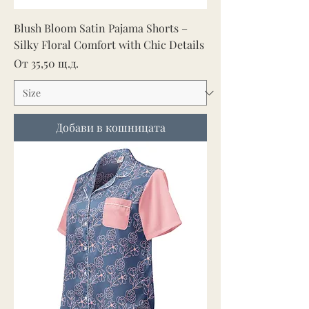
Blush Bloom Satin Pajama Shorts –
Silky Floral Comfort with Chic Details
Продажна цена
От
35,50 щ.д.
Добави в кошницата