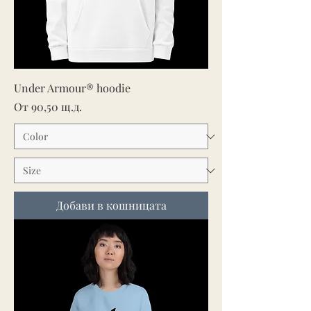
Under Armour® hoodie
Продажна цена
От
90,50 щ.д.
Добави в кошницата