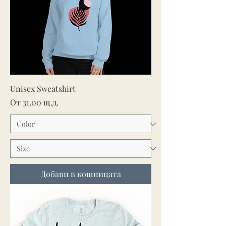
Unisex Sweatshirt
Продажна цена
От
31,00 щ.д.
Добави в кошницата