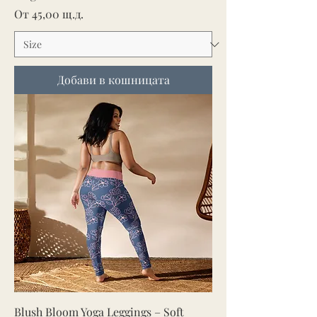
Продажна цена
От
45,00 щ.д.
Добави в кошницата
Blush Bloom Yoga Leggings – Soft