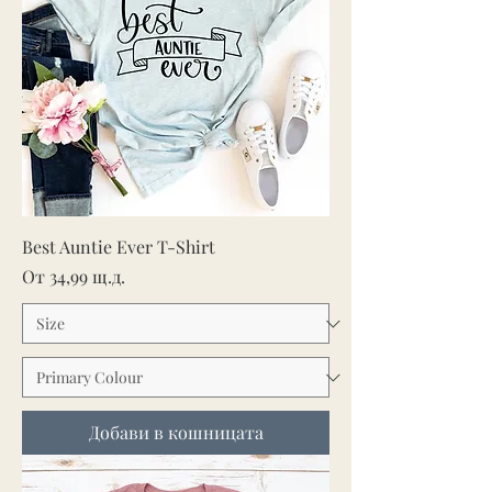
Best Auntie Ever T-Shirt
Продажна цена
От
34,99 щ.д.
Добави в кошницата