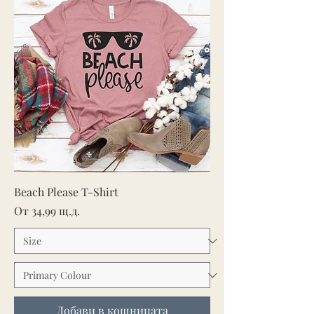
Beach Please T-Shirt
Продажна цена
От
34,99 щ.д.
Добави в кошницата