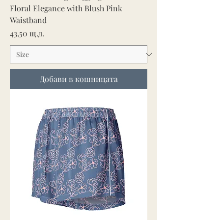
Floral Elegance with Blush Pink
Waistband
Цена
43,50 щ.д.
Добави в кошницата