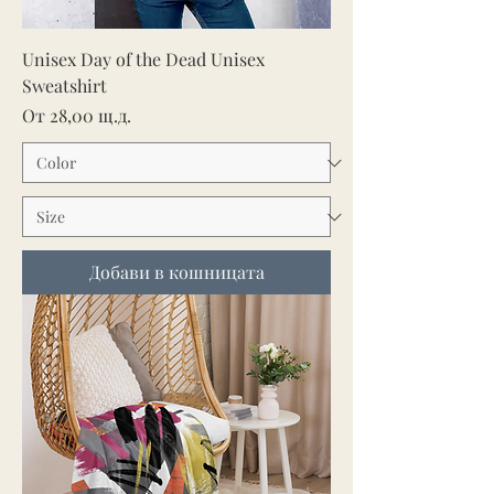
Unisex Day of the Dead Unisex
Sweatshirt
Продажна цена
От
28,00 щ.д.
Добави в кошницата