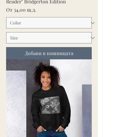
Reader" Bridgerton Edition
Продажна цена
От
34,00 щ.д.
Добави в кошницата