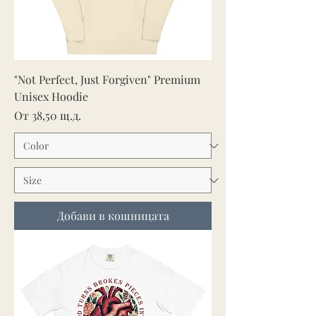
"Not Perfect, Just Forgiven" Premium
Unisex Hoodie
Продажна цена
От
38,50 щ.д.
Добави в кошницата