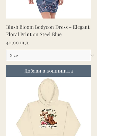
Blush Bloom Bodycon Dress – Elegant
Floral Print on Steel Blue
Цена
40,00 щ.д.
Добави в кошницата