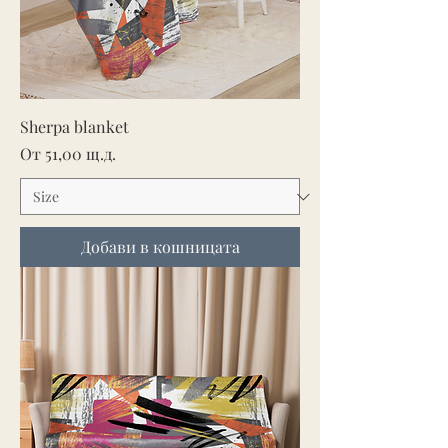
Sherpa blanket
Продажна цена
От
51,00 щ.д.
Добави в кошницата