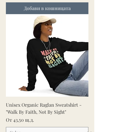
Добави в кошницата
Unisex Organic Raglan Sweatshirt -
"Walk By Faith, Not By Sight"
Продажна цена
От
43,50 щ.д.