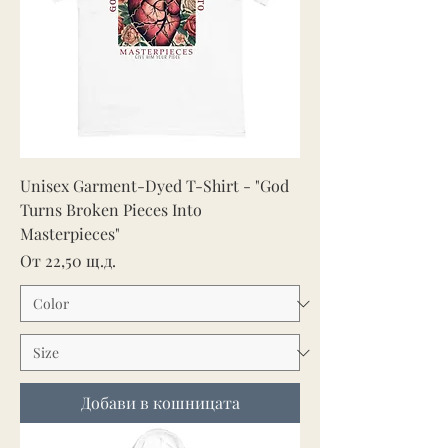
Unisex Garment-Dyed T-Shirt - "God
Turns Broken Pieces Into
Masterpieces"
Продажна цена
От
22,50 щ.д.
Добави в кошницата