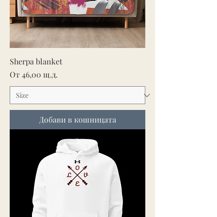
Sherpa blanket
Продажна цена
От
46,00 щ.д.
Добави в кошницата