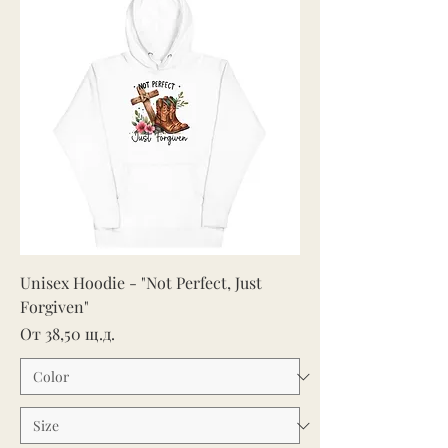
Unisex Hoodie - "Not Perfect, Just
Forgiven"
Продажна цена
От
38,50 щ.д.