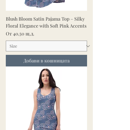
Blush Bloom Satin Pajama Top – Silky
Floral Elegance with Soft Pink Accents
Продажна цена
От
40,50 щ.д.
Добави в кошницата