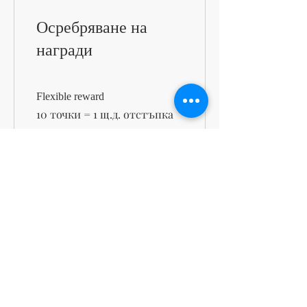
Осребряване на
награди
Flexible reward
10 точки = 1 щ.д. отстъпка
100 points = $10 off
100 точки = 10 щ.д.
отстъпка артикулът с най-
ниска цена в количката
support@kn
msdigitalbo
utiqueco.org