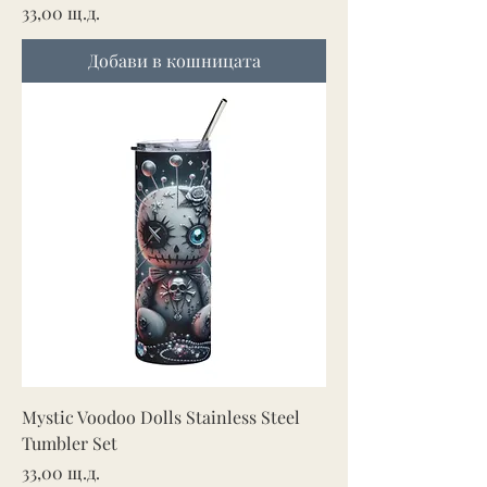
Цена
33,00 щ.д.
Добави в кошницата
Mystic Voodoo Dolls Stainless Steel
Tumbler Set
Цена
33,00 щ.д.