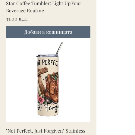
Star Coffee Tumbler: Light Up Your
Beverage Routine
Цена
33,00 щ.д.
Добави в кошницата
"Not Perfect, Just Forgiven" Stainless