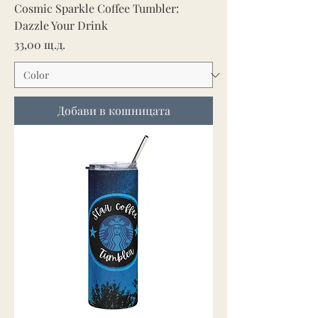
Cosmic Sparkle Coffee Tumbler:
Dazzle Your Drink
Цена
33,00 щ.д.
Добави в кошницата