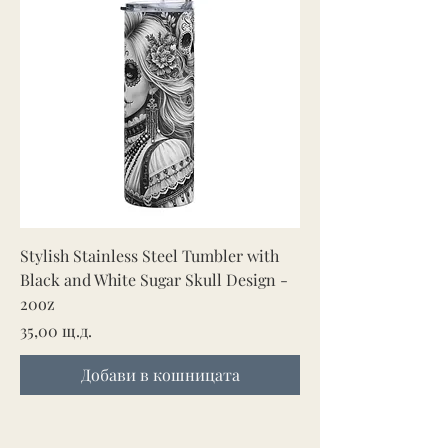
Stylish Stainless Steel Tumbler with
Black and White Sugar Skull Design -
20oz
Цена
35,00 щ.д.
Добави в кошницата