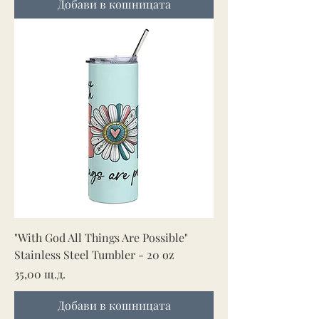
Добави в кошницата
"With God All Things Are Possible"
Stainless Steel Tumbler - 20 oz
Цена
35,00 щ.д.
Добави в кошницата