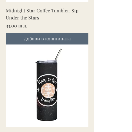
Midnight Star Coffee Tumbler: Sip
Under the Stars
Цена
33,00 щ.д.
Добави в кошницата