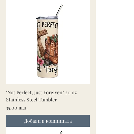
"Not Perfect, Just Forgiven" 20 oz
Stainless Steel Tumbler
Цена
35,00 щ.д.
Добави в кошницата