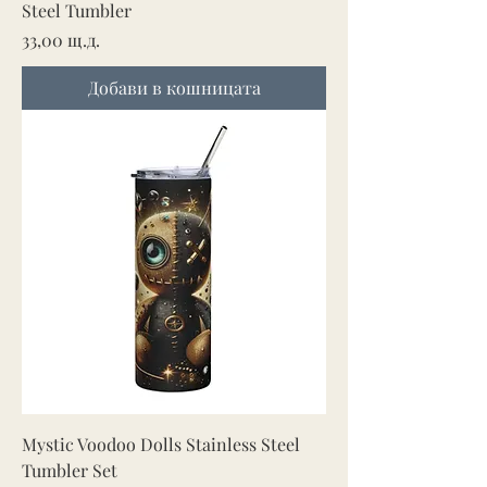
Steel Tumbler
Цена
33,00 щ.д.
Добави в кошницата
Mystic Voodoo Dolls Stainless Steel
Tumbler Set