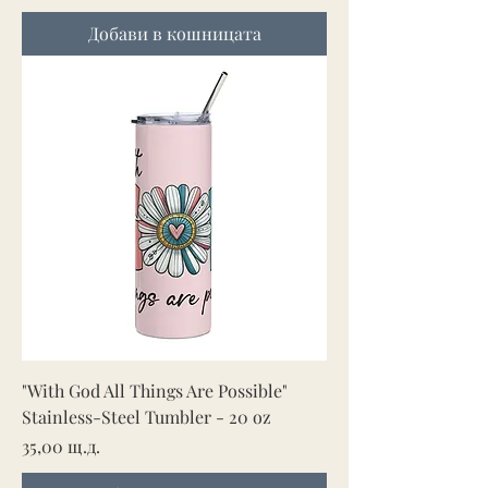
Добави в кошницата
"With God All Things Are Possible"
Stainless-Steel Tumbler - 20 oz
Цена
35,00 щ.д.