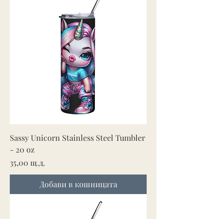
Sassy Unicorn Stainless Steel Tumbler
- 20 oz
Цена
35,00 щ.д.
Добави в кошницата