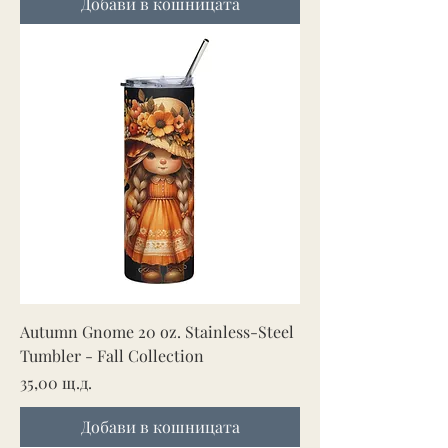
Добави в кошницата
Autumn Gnome 20 oz. Stainless-Steel
Tumbler - Fall Collection
Цена
35,00 щ.д.
Добави в кошницата