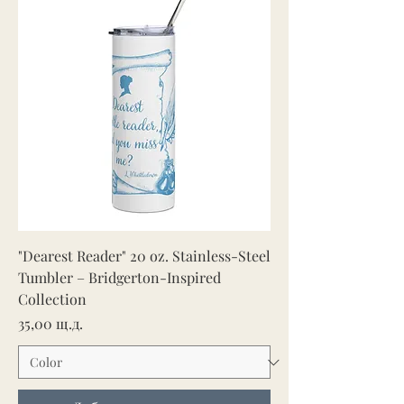
"Dearest Reader" 20 oz. Stainless-Steel
Tumbler – Bridgerton-Inspired
Collection
Цена
35,00 щ.д.