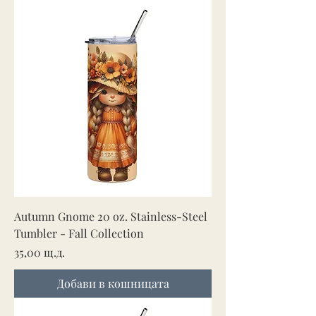
Autumn Gnome 20 oz. Stainless-Steel
Tumbler - Fall Collection
Цена
35,00 щ.д.
Добави в кошницата