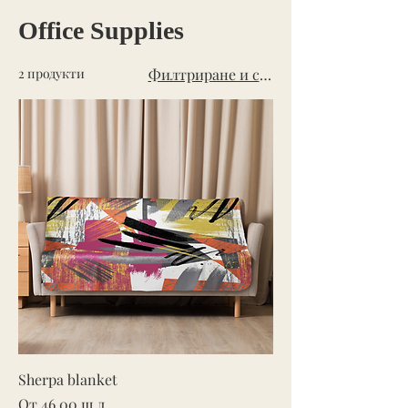
Office Supplies
2 продукти
Филтриране и сортиране
Sherpa blanket
Продажна цена
От
46,00 щ.д.