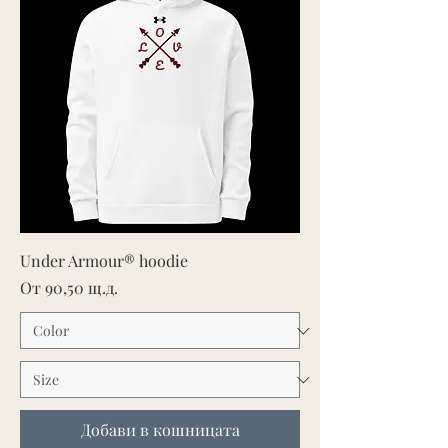
Under Armour® hoodie
Продажна цена
От
90,50 щ.д.
Добави в кошницата