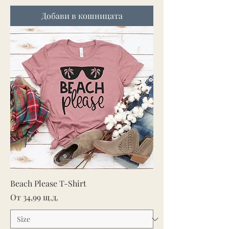
Добави в кошницата
Beach Please T-Shirt
Продажна цена
От
34,99 щ.д.