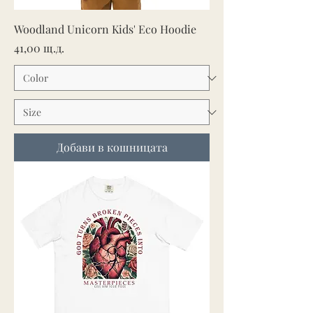
Woodland Unicorn Kids' Eco Hoodie
Цена
41,00 щ.д.
Добави в кошницата