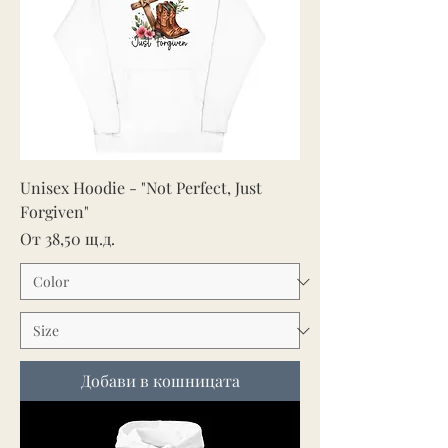
Unisex Hoodie - "Not Perfect, Just
Forgiven"
Продажна цена
От
38,50 щ.д.
Добави в кошницата