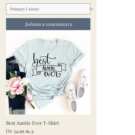
Добави в кошницата
Best Auntie Ever T-Shirt
Продажна цена
От
34,99 щ.д.