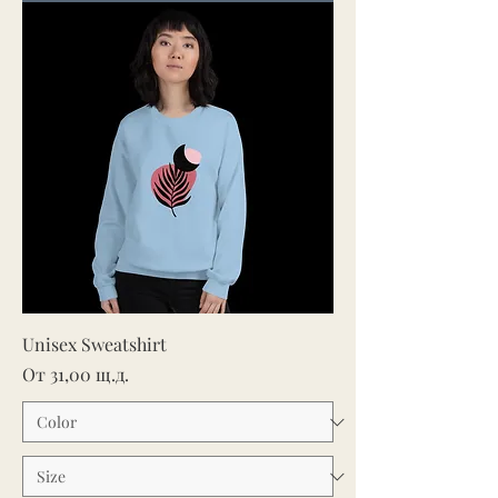
Unisex Sweatshirt
Продажна цена
От
31,00 щ.д.