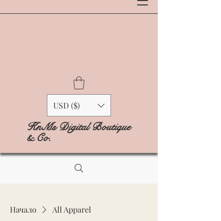
USD ($)
KnMs Digital Boutique
& Co.
Начало
All Apparel