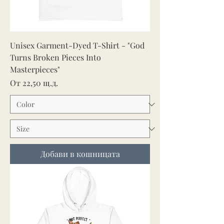
Unisex Garment-Dyed T-Shirt - "God
Turns Broken Pieces Into
Masterpieces"
Продажна цена
От
22,50 щ.д.
Добави в кошницата