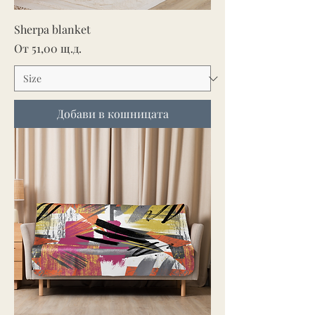
Sherpa blanket
Продажна цена
От
51,00 щ.д.
Добави в кошницата