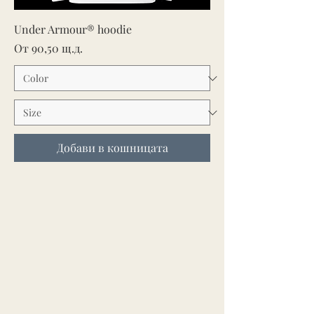
Under Armour® hoodie
Продажна цена
От
90,50 щ.д.
Добави в кошницата