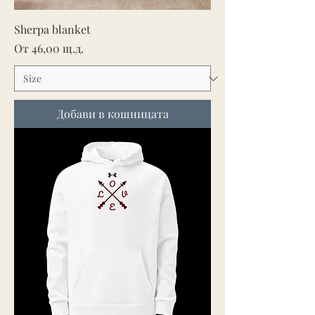
Sherpa blanket
Продажна цена
От
46,00 щ.д.
Добави в кошницата