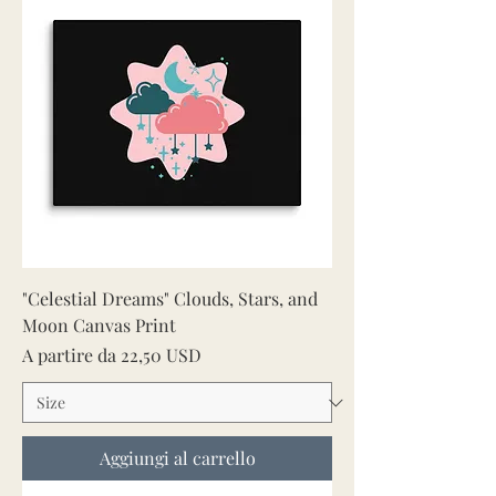
"Celestial Dreams" Clouds, Stars, and
Moon Canvas Print
Prezzo scontato
A partire da
22,50 USD
Aggiungi al carrello