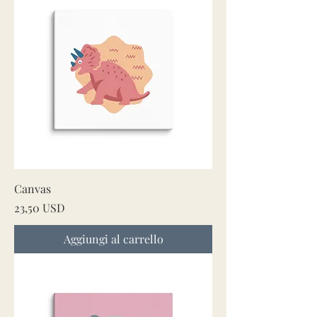
Canvas
Prezzo
23,50 USD
Aggiungi al carrello