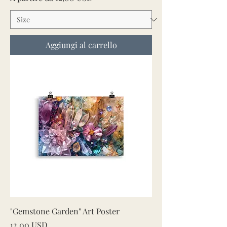
Aggiungi al carrello
"Gemstone Garden" Art Poster
Prezzo
12,00 USD