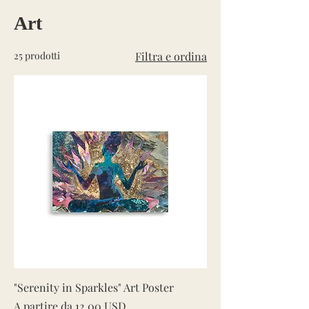
Art
25 prodotti
Filtra e ordina
"Serenity in Sparkles" Art Poster
Prezzo scontato
A partire da
12,00 USD