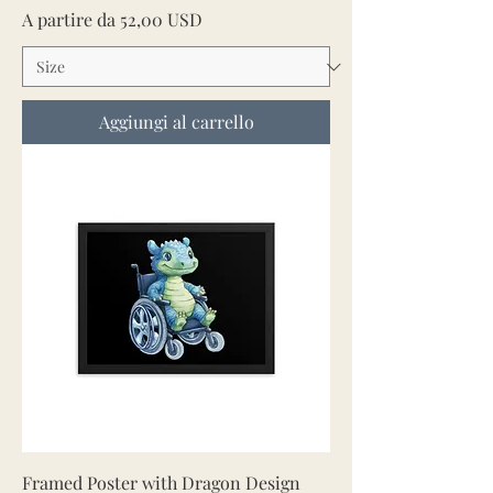
Prezzo scontato
A partire da
52,00 USD
Aggiungi al carrello
Framed Poster with Dragon Design