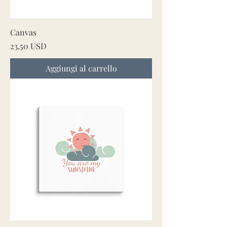
Canvas
Prezzo
23,50 USD
Aggiungi al carrello