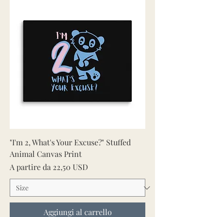
"I'm 2, What's Your Excuse?" Stuffed
Animal Canvas Print
Prezzo scontato
A partire da
22,50 USD
Aggiungi al carrello