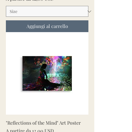
Aggiungi al carrello
"Reflections of the Mind" Art Poster
Prezzo scontato
A partire da
12,00 USD