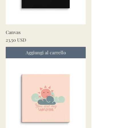
Canvas
Prezzo
23,50 USD
Aggiungi al carrello