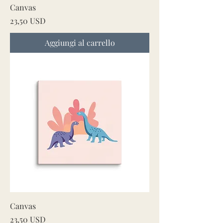
Canvas
Prezzo
23,50 USD
Aggiungi al carrello
Canvas
Prezzo
23,50 USD