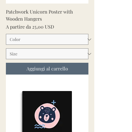
Patchwork Unicorn Poster with
Wooden Hangers
Prezzo scontato
A partire da
25,00 USD
Aggiungi al carrello