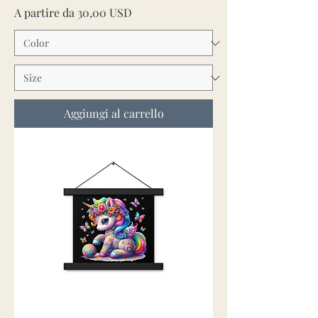
Prezzo scontato
A partire da
30,00 USD
Aggiungi al carrello