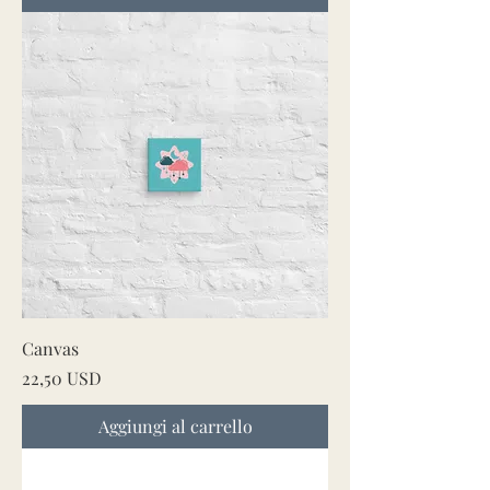
Canvas
Prezzo
22,50 USD
Aggiungi al carrello