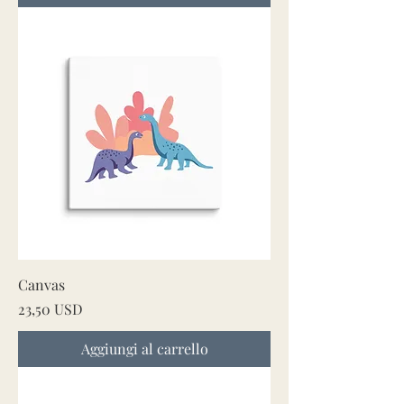
Canvas
Prezzo
23,50 USD
Aggiungi al carrello