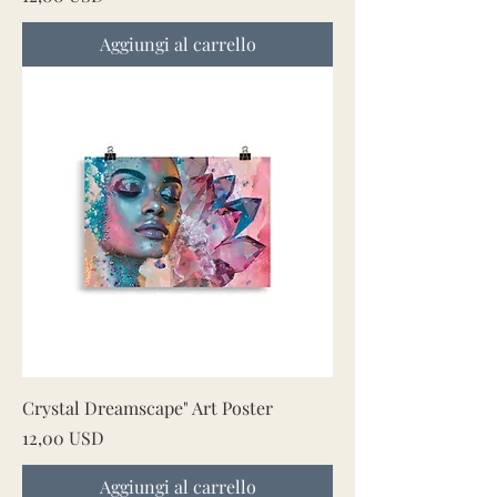
Aggiungi al carrello
Crystal Dreamscape" Art Poster
Prezzo
12,00 USD
Aggiungi al carrello