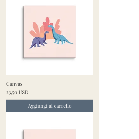
Canvas
Prezzo
23,50 USD
Aggiungi al carrello