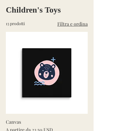
Children's Toys
13 prodotti
Filtra e ordina
Canvas
Prezzo scontato
A partire da
23,50 USD