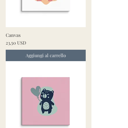
Canvas
Prezzo
23,50 USD
Aggiungi al carrello