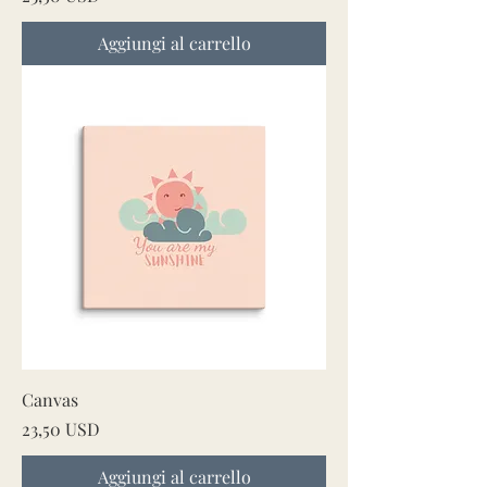
Aggiungi al carrello
Canvas
Prezzo
23,50 USD
Aggiungi al carrello