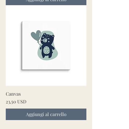
Canvas
Prezzo
23,50 USD
Aggiungi al carrello