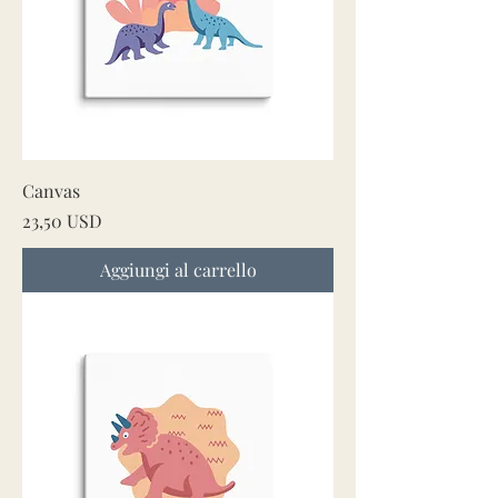
Canvas
Prezzo
23,50 USD
Aggiungi al carrello