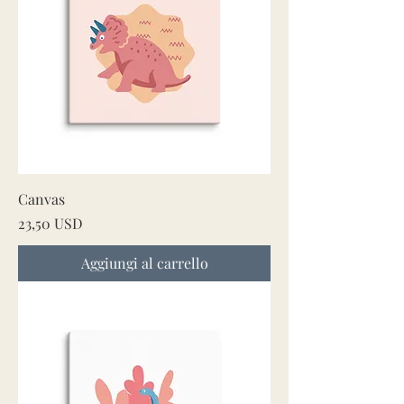
Canvas
Prezzo
23,50 USD
Aggiungi al carrello