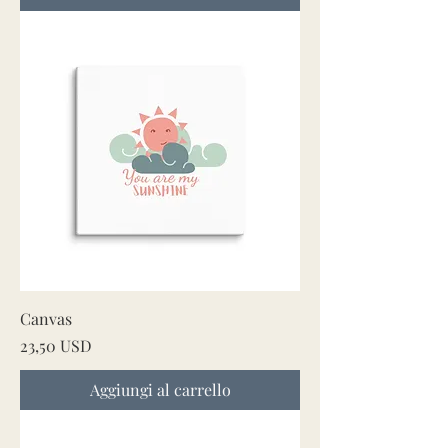
Canvas
Prezzo
23,50 USD
Aggiungi al carrello