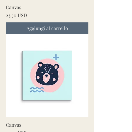
Canvas
Prezzo
23,50 USD
Aggiungi al carrello
Canvas