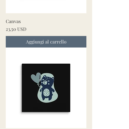
Canvas
Prezzo
23,50 USD
Aggiungi al carrello