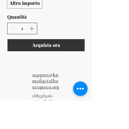
Altro importo
Quantità
Acquista ora
support@kn
msdigitalbo
utiqueco.org
1(833)326-
5667
Toll-
Free