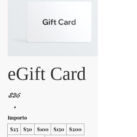
eGift Card
$25
Importo
$25
$50
$100
$150
$200