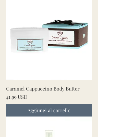
Caramel Cappuccino Body Butter
Prezzo
41,99 USD
Aggiungi al carrello