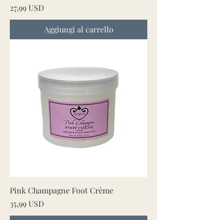
Prezzo
27,99 USD
Aggiungi al carrello
Pink Champagne Foot Crème
Prezzo
35,99 USD