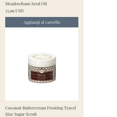
Meadowfoam Seed Oil
Prezzo
25,99 USD
Aggiungi al carrello
Coconut Buttercream Frosting Travel
Size Sugar Scrub