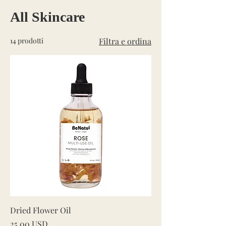
All Skincare
14 prodotti
Filtra e ordina
Dried Flower Oil
Prezzo
25,00 USD