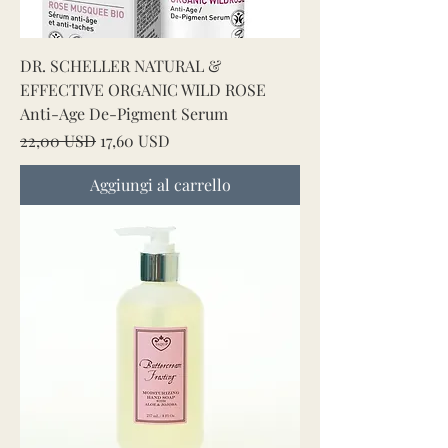
DR. SCHELLER NATURAL &
EFFECTIVE ORGANIC WILD ROSE
Anti-Age De-Pigment Serum
Prezzo regolare
Prezzo scontato
22,00 USD
17,60 USD
Aggiungi al carrello