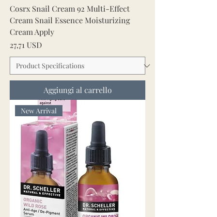
Cosrx Snail Cream 92 Multi-Effect
Cream Snail Essence Moisturizing
Cream Apply
Prezzo
27,71 USD
Aggiungi al carrello
New Arrival