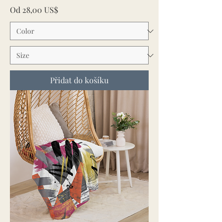
Zvýhodněná cena
Od
28,00 US$
Přidat do košíku