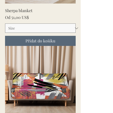
Sherpa blanket
Zvýhodněná cena
Od
51,00 US$
Přidat do košíku