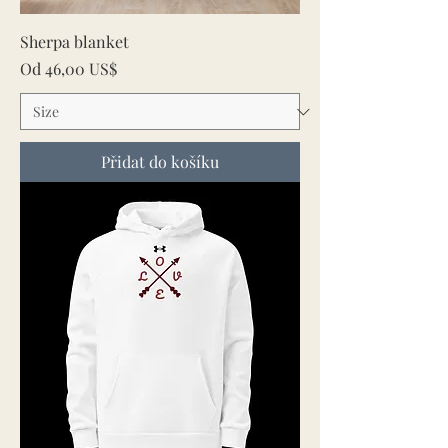
Sherpa blanket
Zvýhodněná cena
Od
46,00 US$
Přidat do košíku