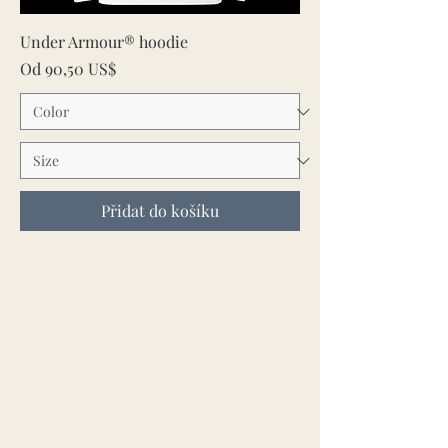
Under Armour® hoodie
Zvýhodněná cena
Od
90,50 US$
Přidat do košíku