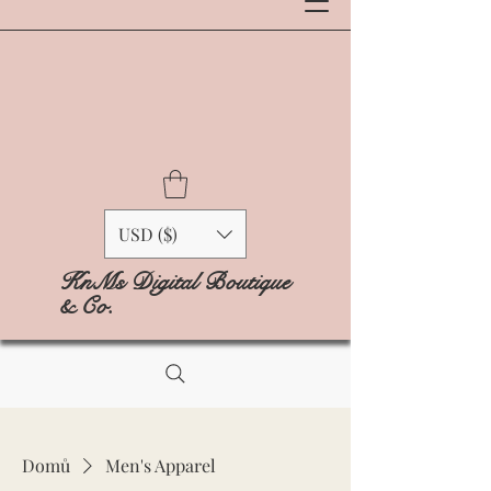
USD ($)
KnMs Digital Boutique
& Co.
Domů
Men's Apparel