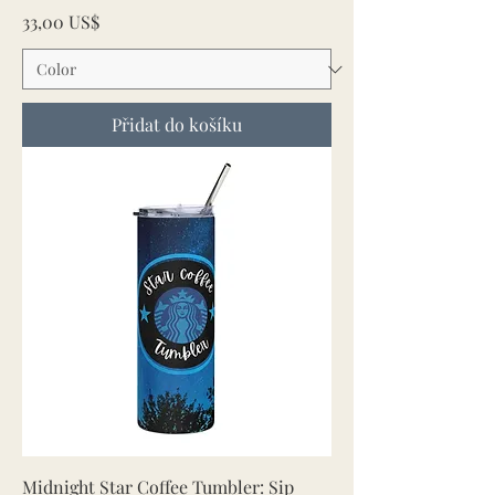
Cena
33,00 US$
Přidat do košíku
Midnight Star Coffee Tumbler: Sip