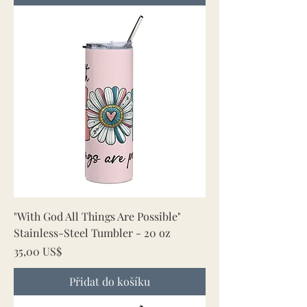
"With God All Things Are Possible"
Stainless-Steel Tumbler - 20 oz
Cena
35,00 US$
Přidat do košíku