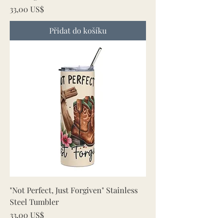
Cena
33,00 US$
Přidat do košíku
"Not Perfect, Just Forgiven" Stainless
Steel Tumbler
Cena
33,00 US$