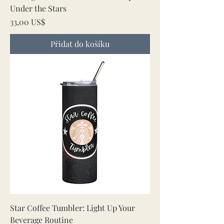
Under the Stars
Cena
33,00 US$
Přidat do košíku
Star Coffee Tumbler: Light Up Your
Beverage Routine