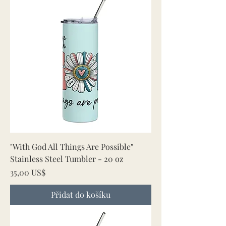
"With God All Things Are Possible"
Stainless Steel Tumbler - 20 oz
Cena
35,00 US$
Přidat do košíku