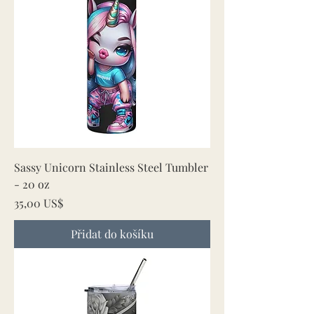
Sassy Unicorn Stainless Steel Tumbler
- 20 oz
Cena
35,00 US$
Přidat do košíku