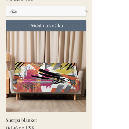
Přidat do košíku
Sherpa blanket
Zvýhodněná cena
Od
46,00 US$