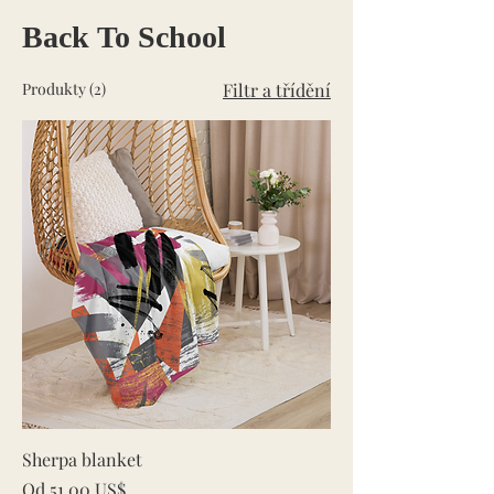
Back To School
Produkty (2)
Filtr a třídění
Sherpa blanket
Zvýhodněná cena
Od
51,00 US$