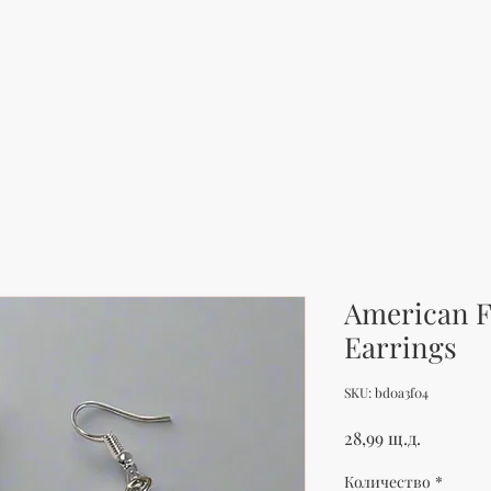
American F
Earrings
SKU: bd0a3f04
Цена
28,99 щ.д.
Количество
*