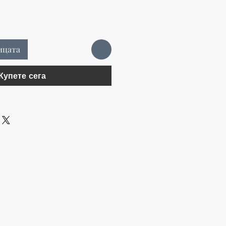
ицата
Купете сега