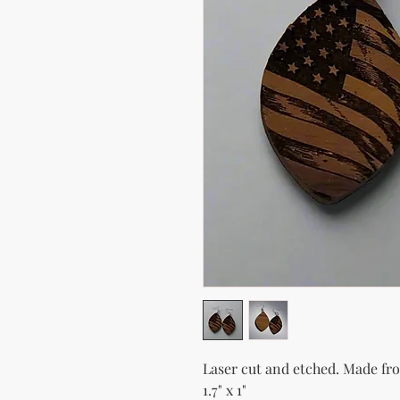
Laser cut and etched. Made f
1.7" x 1"