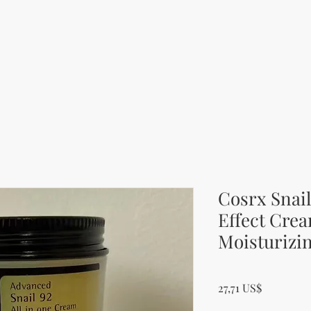
Cosrx Snai
Effect Cre
Moisturizi
Cena
27,71 US$